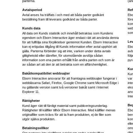
parterna.
(an
Avtalsperiod
Ref
Avtal anses ha träffats i och med att båda parter godkänt
Ebo
beställning fram till leverans godkänd av båda parter.
för
kom
Kunds data
web
som
All data om Kunds statistik och innehåll betraktas som Kundens
egendom och Eborn Interactive äger endast rätt att använda denna
Lev
för att fullfölja sina förpliktelser gentemot Kunden. Eborn Interactive
kan ej erbjudas tillgång till Kunds information efter avtal upphört att
Ebo
gälla. Parterna förbinder sig att inte, varken under detta avtals
avb
giltighetstid eller därefter, för utomstående avslöja sådan
föl
information som ena parten erhållit från andra parten och som är
pyr
av sådan art att den är att betrakta som en affärshemlighet.
Ku
Bakåtkompatibiliet webbsajter
Kun
Eborn Interactive ansvarar för att framtagna webbsajter fungerar i
var
webbläsarna Safari, Firefox, Google Chrome samt Microsoft Edge i
inte
nu gällande version samt två versioner bakåt samt i Internet
eko
Explorer 11.
anv
Inte
Rättigheter
Beg
Kund äger rätt till färdigt material samt publiceringsunderlag.
Rättigheter till källfiler tillhör Eborn Interactive. Med källfiler menas
Ebo
originalfiler som krävs för att ta fram produkten, ej de filer som
ber
utgör själva produkten.
kon
ell
Betalningsvillkor
oms
oly
Om parterna inte skriftligen avtalat om andra avtalsvillkor