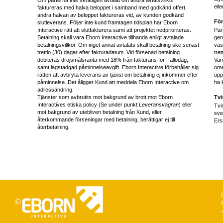
ell
faktureras med halva beloppet i samband med godkänd offert,
andra halvan av beloppet faktureras vid, av kunden godkänd
För
slutleverans. Följer inte kund framtagen tidsplan har Eborn
Interactive rätt att slutfakturera samt att projektet nedprioriteras.
Par
Betalning skall vara Eborn Interactive tillhanda enligt avtalade
gen
betalningsvillkor. Om inget annat avtalats skall betalning ske senast
väs
trettio (30) dagar efter fakturadatum. Vid försenad betalning
tre
debiteras dröjsmålsränta med 18% från fakturans för- fallodag,
Var
samt lagstadgad påminnelseavgift. Eborn Interactive förbehåller sig
ome
rätten att avbryta leverans av tjänst om betalning ej inkommer efter
upp
påminnelse. Det åligger Kund att meddela Eborn Interactive om
ha 
adressändring.
Tjänster som avbrutits mot bakgrund av brott mot Eborn
Tvi
Interactives etiska policy (Se under punkt
Leveransvägran
) eller
Tvi
mot bakgrund av utebliven betalning från Kund, eller
sve
återkommande förseningar med betalning, berättigar ej till
Ers
återbetalning.