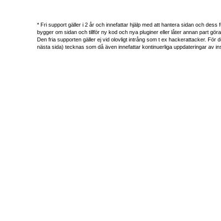
* Fri support gäller i 2 år och innefattar hjälp med att hantera sidan och des
bygger om sidan och tillför ny kod och nya pluginer eller låter annan part gör
Den fria supporten gäller ej vid olovligt intrång som t ex hackerattacker. För d
nästa sida) tecknas som då även innefattar kontinuerliga uppdateringar av inst