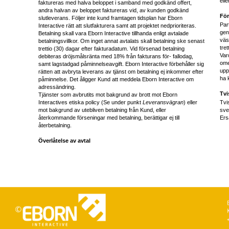
ell
faktureras med halva beloppet i samband med godkänd offert,
andra halvan av beloppet faktureras vid, av kunden godkänd
För
slutleverans. Följer inte kund framtagen tidsplan har Eborn
Par
Interactive rätt att slutfakturera samt att projektet nedprioriteras.
gen
Betalning skall vara Eborn Interactive tillhanda enligt avtalade
väs
betalningsvillkor. Om inget annat avtalats skall betalning ske senast
tre
trettio (30) dagar efter fakturadatum. Vid försenad betalning
Var
debiteras dröjsmålsränta med 18% från fakturans för- fallodag,
ome
samt lagstadgad påminnelseavgift. Eborn Interactive förbehåller sig
upp
rätten att avbryta leverans av tjänst om betalning ej inkommer efter
ha 
påminnelse. Det åligger Kund att meddela Eborn Interactive om
adressändring.
Tvi
Tjänster som avbrutits mot bakgrund av brott mot Eborn
Interactives etiska policy (Se under punkt
Leveransvägran
) eller
Tvi
mot bakgrund av utebliven betalning från Kund, eller
sve
återkommande förseningar med betalning, berättigar ej till
Ers
återbetalning.
Överlåtelse av avtal