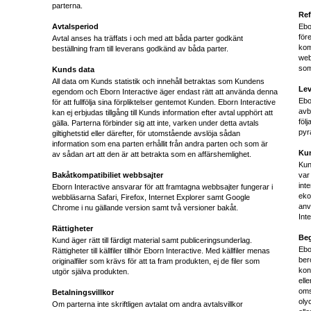
parterna.
Ref
Avtalsperiod
Ebo
för
Avtal anses ha träffats i och med att båda parter godkänt
kom
beställning fram till leverans godkänd av båda parter.
web
som
Kunds data
All data om Kunds statistik och innehåll betraktas som Kundens
Lev
egendom och Eborn Interactive äger endast rätt att använda denna
Ebo
för att fullfölja sina förpliktelser gentemot Kunden. Eborn Interactive
avb
kan ej erbjudas tillgång till Kunds information efter avtal upphört att
föl
gälla. Parterna förbinder sig att inte, varken under detta avtals
pyr
giltighetstid eller därefter, för utomstående avslöja sådan
information som ena parten erhållit från andra parten och som är
Ku
av sådan art att den är att betrakta som en affärshemlighet.
Kun
Bakåtkompatibiliet webbsajter
var
inte
Eborn Interactive ansvarar för att framtagna webbsajter fungerar i
eko
webbläsarna Safari, Firefox, Internet Explorer samt Google
anv
Chrome i nu gällande version samt två versioner bakåt.
Inte
Rättigheter
Beg
Kund äger rätt till färdigt material samt publiceringsunderlag.
Ebo
Rättigheter till källfiler tillhör Eborn Interactive. Med källfiler menas
ber
originalfiler som krävs för att ta fram produkten, ej de filer som
kon
utgör själva produkten.
ell
oms
Betalningsvillkor
oly
Om parterna inte skriftligen avtalat om andra avtalsvillkor