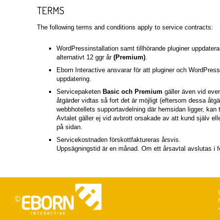
TERMS
The following terms and conditions apply to service contracts:
WordPressinstallation samt tillhörande pluginer uppdatera
alternativt 12 ggr år
(Premium)
.
Eborn Interactive ansvarar för att pluginer och WordPressi
uppdatering.
Servicepaketen
Basic och Premium
gäller även vid even
åtgärder vidtas så fort det är möjligt (eftersom dessa åt
webbhotellets supportavdelning där hemsidan ligger, kan t
Avtalet gäller ej vid avbrott orsakade av att kund själv elle
på sidan.
Servicekostnaden förskottfaktureras årsvis.
Uppsägningstid är en månad. Om ett årsavtal avslutas i fö