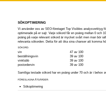
SÖKOPTIMERING
Vi använder oss av SEO-företaget Top Visibles analysverktyg för
optimerade på er sajt. Varje sökord får en poäng mellan 0 och 10
poäng på varje relevant sökord är mycket svårt men man bör iall
relevanta sökorden. Detta för att öka sina chanser att komma hö
SÖKORD:
vin
47 av 100
beställningsvin
39 av 100
vinklubb
39 av 100
postordervin
39 av 100
Samtliga testade sökord har en poäng under 70 och är i behov a
FÖRESLAGNA ÅTGÄRDER:
Sökoptimering