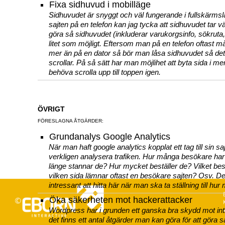
Fixa sidhuvud i mobilläge
Sidhuvudet är snyggt och väl fungerande i fullskärm
sajten på en telefon kan jag tycka att sidhuvudet tar 
göra så sidhuvudet (inkluderar varukorgsinfo, sökrut
litet som möjligt. Eftersom man på en telefon oftast må
mer än på en dator så bör man låsa sidhuvudet så det 
scrollar. På så sätt har man möjlihet att byta sida i me
behöva scrolla upp till toppen igen.
ÖVRIGT
FÖRESLAGNA ÅTGÄRDER:
Grundanalys Google Analytics
När man haft google analytics kopplat ett tag till sin sa
verkligen analysera trafiken. Hur många besökare ha
länge stannar de? Hur mycket beställer de? Vilket be
vilken sida lämnar oftast en besökare sajten? Osv. D
intressant att hitta här när man ska ta ställning till hu
Öka säkerheten mot hackerattacker
Wordpress har i grunden ett ganska bra skydd mot i
det finns ett antal åtgärder man kan göra för att göra 